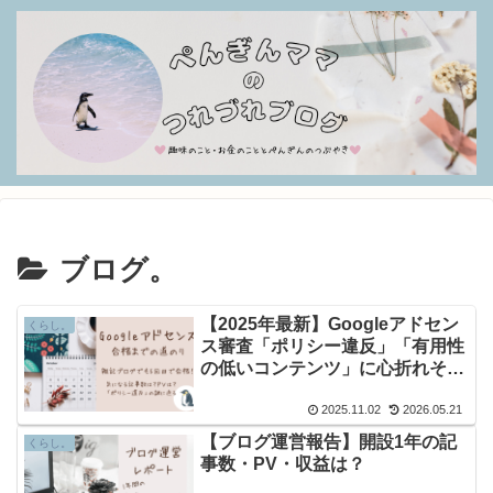
ブログ。
【2025年最新】Googleアドセン
くらし。
ス審査「ポリシー違反」「有用性
の低いコンテンツ」に心折れそう
な人へ
2025.11.02
2026.05.21
【ブログ運営報告】開設1年の記
くらし。
事数・PV・収益は？