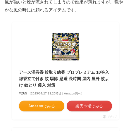
風が強いと煙が流されてしまうので効果が薄れますが、穏や
かな風の時には頼れるアイテムです。
アース渦巻香 蚊取り線香 プロプレミアム 10巻入
線香立て付き 蚊 駆除 忌避 長時間 屋内 屋外 蚊よ
け 蚊とり 侵入 対策
¥269
（2025/07/27 13:25時点 | Amazon調べ）
Amazonでみる
楽天市場でみる
ポチップ