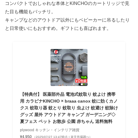
コンパクトでおしゃれな本体とKINCHOのカートリッジで見
た目も機能もバッチリ。
キャンプなどのアウトドア以外にもベビーカーに吊るしたり
と日常使いにもおすすめ。ギフトにも喜ばれます。
【特典付】 医薬部外品 電池式蚊取り 蚊よけ 携帯
用 カラビナKINCHO × braaa canox 蚊に効くカノ
クス 蚊取り器 蚊とり 蚊取り 虫よけ 蚊避け 蚊除け
グッズ 屋外 アウトドア キャンプ ガーデニング◇
夏フェス ペット お散歩 公園 赤ちゃん 送料無料
plywood キッチン・インテリア雑貨
¥4,950
（2025/07/27 13:47時点 | 楽天市場調べ）