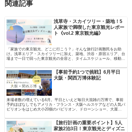
関連記事
浅草寺・スカイツリー・築地！5
旅行。
人家族で満喫した東京観光レポー
ト《vol.2 東京観光編》
「家族での東京観光、どこに行こう？」そんな旅行計画難民をお助
け。浅草エリア・スカイツリーに加え、築地、渋谷・原宿エリア、台
場まで一日で回った東京観光の全容と、タイムスケジュール、移動手
段などをまとめました。各スポットのエリア情報もまとめています。
【事前予約1つで挑戦】6月平日
日帰り。
大阪・関西万博体験記
来場者数の増えている6月。平日といえど毎日大混雑の万博で、事前
予約ほぼなしでもアメリカ・フランス・大阪ヘルスケアなどの人気パ
ビリオンをはじめ大小20個のパビリオン、ドローンショー、大屋根
リングからの景色まで満喫した大満足の一日をまとめました。
【旅行計画の重要ポイント】5人
旅行。
家族2泊3日！東京観光とディズニ