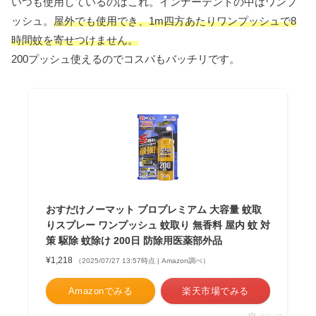
いつも使用しているのはこれ。インナーテントの中はワンプ
ッシュ。
屋外でも使用でき、1m四方あたりワンプッシュで8
時間蚊を寄せつけません。
200プッシュ使えるのでコスパもバッチリです。
おすだけノーマット プロプレミアム 大容量 蚊取
りスプレー ワンプッシュ 蚊取り 無香料 屋内 蚊 対
策 駆除 蚊除け 200日 防除用医薬部外品
¥1,218
（2025/07/27 13:57時点 | Amazon調べ）
Amazonでみる
楽天市場でみる