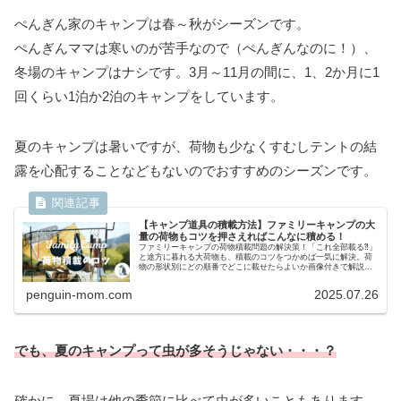
ぺんぎん家のキャンプは春～秋がシーズンです。
ぺんぎんママは寒いのが苦手なので（ぺんぎんなのに！）、
冬場のキャンプはナシです。3月～11月の間に、1、2か月に1
回くらい1泊か2泊のキャンプをしています。
夏のキャンプは暑いですが、荷物も少なくすむしテントの結
露を心配することなどもないのでおすすめのシーズンです。
【キャンプ道具の積載方法】ファミリーキャンプの大
量の荷物もコツを押さえればこんなに積める！
ファミリーキャンプの荷物積載問題の解決策！「これ全部載る⁈」
と途方に暮れる大荷物も、積載のコツをつかめば一気に解決。荷
物の形状別にどの順番でどこに載せたらよいか画像付きで解説し
ます。ポイントを押さえることで適当に載せるより1.5倍以上の荷
物が載ります。
penguin-mom.com
2025.07.26
でも、夏のキャンプって虫が多そうじゃない・・・？
確かに、夏場は他の季節に比べて虫が多いこともあります。