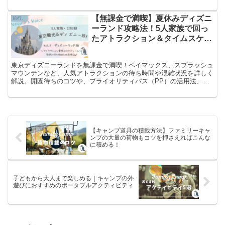
ときや、キャンプの遊び道具を探している人必見！
【無課金で満喫】夏休みディズニ
旅行。
ーランド攻略法！5人家族で回っ
たアトラクション＆タイムスケジ
ュール《vol.3 TDL編》
東京ディズニーランドを無課金で満喫！ベイマックス、スプラッシュ
マウンテンなど、人気アトラクションの待ち時間や混雑状況を詳しく
解説。開園待ちのコツや、プライオリティパス（PP）の活用法、ア
トラクションごとの待ち時間のリアルな状況も徹底レポートします。
【キャンプ道具の積載方法】ファミリーキャ
ンプの大量の荷物もコツを押さえればこんな
に積める！
子どもから大人まで楽しめる｜キャンプの外
遊びにおすすめのポータブルアクティビティ