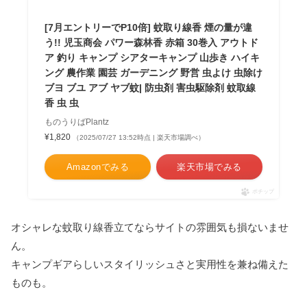
[7月エントリーでP10倍] 蚊取り線香 煙の量が違
う!! 児玉商会 パワー森林香 赤箱 30巻入 アウトド
ア 釣り キャンプ シアターキャンプ 山歩き ハイキ
ング 農作業 園芸 ガーデニング 野営 虫よけ 虫除け
ブヨ ブユ アブ ヤブ蚊| 防虫剤 害虫駆除剤 蚊取線
香 虫 虫
ものうりばPlantz
¥1,820
（2025/07/27 13:52時点 | 楽天市場調べ）
Amazonでみる
楽天市場でみる
ポチップ
オシャレな蚊取り線香立てならサイトの雰囲気も損ないませ
ん。
キャンプギアらしいスタイリッシュさと実用性を兼ね備えた
ものも。