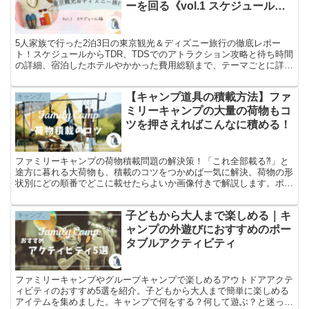
ーを回る《vol.1 スケジュール
編》
5人家族で行った2泊3日の東京観光＆ディズニー旅行の徹底レポー
ト！スケジュールからTDR、TDSでのアトラクション攻略と待ち時間
の詳細、宿泊したホテルやかかった費用総額まで、テーマごとに詳細
レポします。Vol.1はスケジュール編。2泊3日の旅の全容を紹介しま
す。
【キャンプ道具の積載方法】ファ
キャンプ。
ミリーキャンプの大量の荷物もコ
ツを押さえればこんなに積める！
ファミリーキャンプの荷物積載問題の解決策！「これ全部載る⁈」と
途方に暮れる大荷物も、積載のコツをつかめば一気に解決。荷物の形
状別にどの順番でどこに載せたらよいか画像付きで解説します。ポイ
ントを押さえることで適当に載せるより1.5倍以上の荷物が載りま
す。
子どもから大人まで楽しめる｜キ
キャンプ。
ャンプの外遊びにおすすめのポー
タブルアクティビティ
ファミリーキャンプやグループキャンプで楽しめるアウトドアアクテ
ィビティのおすすめ5選を紹介。子どもから大人まで簡単に楽しめる
アイテムを集めました。キャンプで何をする？何して遊ぶ？と迷った