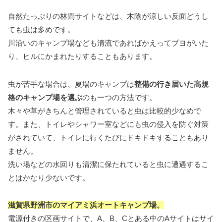
自然たっぷりの林間サイトなどは、木陰が涼しい反面どうし
ても虫は多めです。
川沿いのキャンプ場なども清流であればかえってブヨがいた
り、ヒルにかまれたりすることもあります。
虫が苦手な場合は、夏場のキャンプは
整備の行き届いた高規
格のキャンプ場を選ぶ
のも一つの方法です。
木々や草がきちんと管理されていると虫は比較的少なめで
す。また、トイレやシャワー室などにも虫の侵入を防ぐ対策
がされていて、トイレに行くたびにドキドキすることもあり
ません。
洗い場などの水回りも清潔に保たれていると虫に遭遇するこ
とはかなり少ないです。
滋賀県野洲市のマイアミ浜オートキャンプ場。
電源付きの区画サイトで、A、B、Cとある中のAサイトはサイ