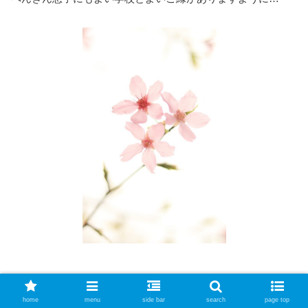
スポンサーリンク
home
menu
side bar
search
page top