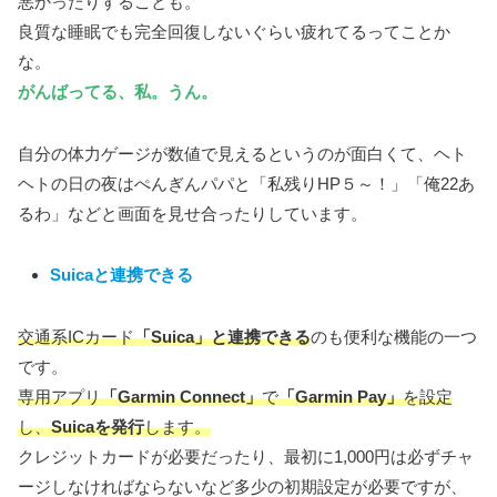
悪かったりすることも。
良質な睡眠でも完全回復しないぐらい疲れてるってことか
な。
がんばってる、私。うん。
自分の体力ゲージが数値で見えるというのが面白くて、ヘト
ヘトの日の夜はぺんぎんパパと「私残りHP５～！」「俺22あ
るわ」などと画面を見せ合ったりしています。
Suicaと連携できる
交通系ICカード
「Suica」と連携できる
のも便利な機能の一つ
です。
専用アプリ
「Garmin Connect」
で
「Garmin Pay」
を設定
し、
Suicaを発行
します。
クレジットカードが必要だったり、最初に1,000円は必ずチャ
ージしなければならないなど多少の初期設定が必要ですが、