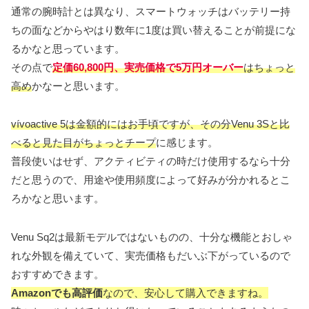
通常の腕時計とは異なり、スマートウォッチはバッテリー持
ちの面などからやはり数年に1度は買い替えることが前提にな
るかなと思っています。
その点で
定価60,800円、実売価格で5万円オーバー
はちょっと
高め
かなーと思います。
vívoactive 5は金額的にはお手頃ですが、その分Venu 3Sと比
べると見た目がちょっとチープ
に感じます。
普段使いはせず、アクティビティの時だけ使用するなら十分
だと思うので、用途や使用頻度によって好みが分かれるとこ
ろかなと思います。
Venu Sq2は最新モデルではないものの、十分な機能とおしゃ
れな外観を備えていて、実売価格もだいぶ下がっているので
おすすめできます。
Amazonでも高評価
なので、安心して購入できますね。