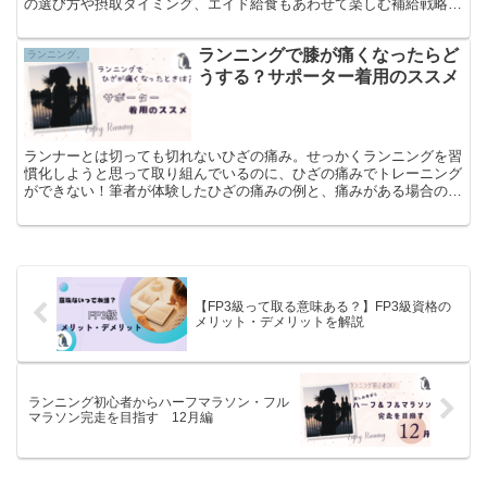
の選び方や摂取タイミング、エイド給食もあわせて楽しむ補給戦略を
解説します。30kmの壁対策にも！
ランニングで膝が痛くなったらど
ランニング。
うする？サポーター着用のススメ
ランナーとは切っても切れないひざの痛み。せっかくランニングを習
慣化しようと思って取り組んでいるのに、ひざの痛みでトレーニング
ができない！筆者が体験したひざの痛みの例と、痛みがある場合の対
処法とおすすめの膝サポーターを紹介します。
【FP3級って取る意味ある？】FP3級資格の
メリット・デメリットを解説
ランニング初心者からハーフマラソン・フル
マラソン完走を目指す 12月編