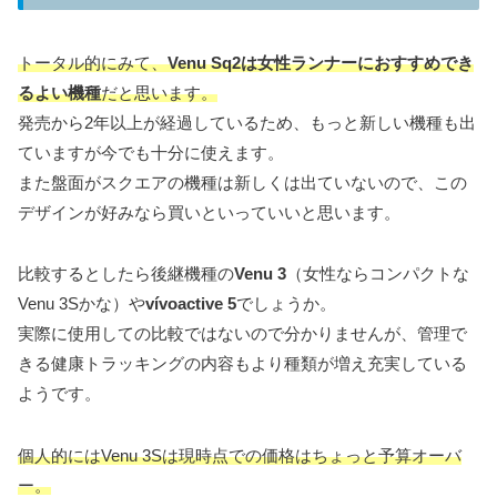
トータル的にみて、
Venu Sq2は女性ランナーにおすすめでき
るよい機種
だと思います。
発売から2年以上が経過しているため、もっと新しい機種も出
ていますが今でも十分に使えます。
また盤面がスクエアの機種は新しくは出ていないので、この
デザインが好みなら買いといっていいと思います。
比較するとしたら後継機種の
Venu 3
（女性ならコンパクトな
Venu 3Sかな）や
vívoactive 5
でしょうか。
実際に使用しての比較ではないので分かりませんが、管理で
きる健康トラッキングの内容もより種類が増え充実している
ようです。
個人的にはVenu 3Sは現時点での価格はちょっと予算オーバ
ー。