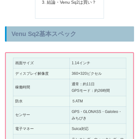
結論・Venu Sq2は買い？
Venu Sq2基本スペック
画面サイズ
1.14インチ
ディスプレイ解像度
360×320ピクセル
通常：約11日
稼働時間
GPSモード：約26時間
防水
５ATM
GPS・GLONASS・Galoleo・
センサー
みちびき
電子マネー
Suica対応