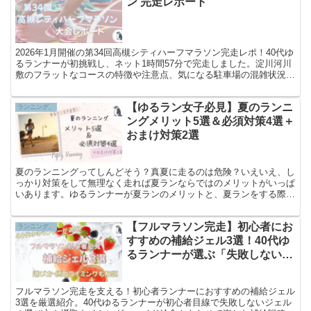
ン 完走レポート
2026年1月開催の第34回高槻シティハーフマラソン完走レポ！40代ゆ
るランナーが初挑戦し、ネット1時間57分で完走しました。淀川河川
敷のフラットなコースの特徴や注意点、気になる駐車場の混雑状況、
充実した参加賞まで、実体験をもとに詳しく解説します。
【ゆるラン女子必見】夏のランニ
ランニング。
ングメリット5選＆必須対策4選＋
おまけ対策2選
夏のランニングってしんどそう？真夏に走るのは危険？いえいえ、し
っかり対策をして無理なく走れば夏ランならではのメリットがいっぱ
いあります。ゆるランナーが夏ランのメリットと、夏ランをする際の
必須対策を解説。ゆるラン女子集まれー！
【フルマラソン完走】初心者にお
ランニング。
すすめの補給ジェル3選！40代ゆ
るランナーが選ぶ「失敗しない」
補給戦略
フルマラソン完走を支える！初心者ランナーにおすすめの補給ジェル
3選を厳選紹介。40代ゆるランナーが初心者目線で失敗しないジェル