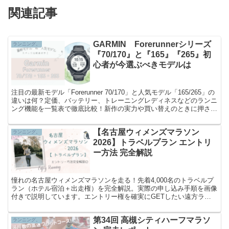
関連記事
GARMIN Forerunnerシリーズ
ランニング。
『70/170』と『165』『265』初
心者が今選ぶべきモデルは
注目の最新モデル「Forerunner 70/170」と人気モデル「165/265」の
違いは何？定価、バッテリー、トレーニングレディネスなどのランニ
ング機能を一覧表で徹底比較！新作の実力や買い替えのときに押さえ
るべきポイントをランナー目線で紹介します。
【名古屋ウィメンズマラソン
ランニング。
2026】トラベルプラン エントリ
ー方法 完全解説
憧れの名古屋ウィメンズマラソンを走る！先着4,000名のトラベルプ
ラン（ホテル宿泊＋出走権）を完全解説。実際の申し込み手順を画像
付きで説明しています。エントリー権を確実にGETしたい遠方ラン
ナー必見です！
第34回 高槻シティハーフマラソ
ランニング。