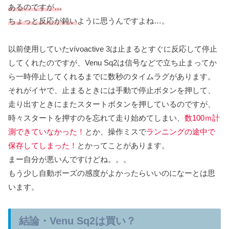
あるのですが…
ちょっと反応が鈍い
ように思うんですよね…。
以前使用していたvívoactive 3は止まるとすぐに反応して停止
してくれたのですが、Venu Sq2は信号などで立ち止まってか
ら一時停止してくれるまでに数秒のタイムラグがあります。
それがイヤで、止まるときには手動で停止ボタンを押して、
走り出すときにまたスタートボタンを押しているのですが、
時々スタートを押すのを忘れて走り始めてしまい、
数100ｍ計
測できていなかった！
とか、操作ミスで
ランニングの途中で
保存してしまった！
とかってことがあります。
まー自分が悪いんですけどね。。。
もう少し自動ポーズの感度がよかったらいいのになーとは思
います。
結論・Venu Sq2は買い？